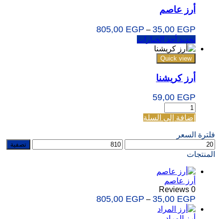
أرز عاصم
805,00
EGP
35,00
EGP
–
تحديد أحد الخيارات
Quick view
أرز كريشنا
59,00
EGP
إضافة إلى السلة
فلترة السعر
تصفية
المنتجات
أرز عاصم
0 Reviews
805,00
EGP
35,00
EGP
–
أرز المراد