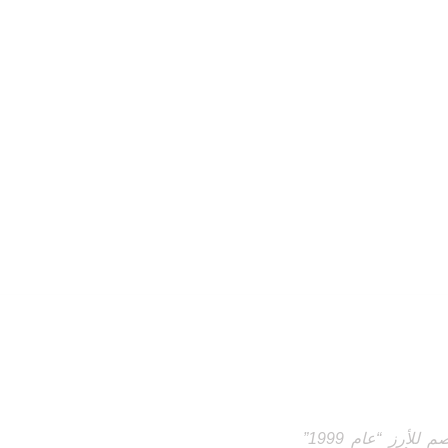
حسابي
تأسست شركة عاصم للأرز “عام 1999”