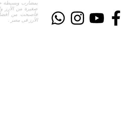
info@elasem.com
بمضارب وبسيطة حيث
صغيرة من الأرز ول
فأصبحت من أفضل 
الأرز فى مصر .