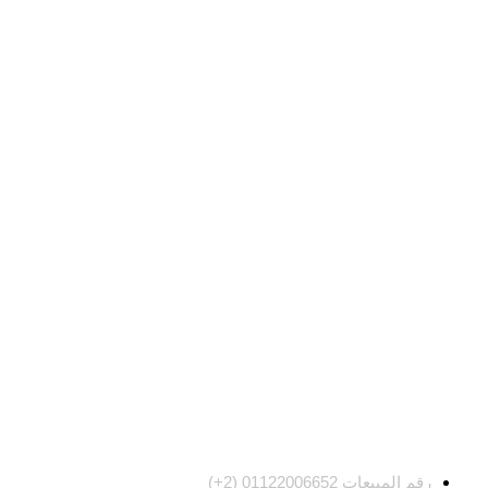
تواصل معنا
رقم المبيعات 01122006652 (2+)